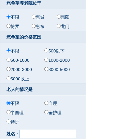
您希望养老院位于
不限
惠城
惠阳
博罗
惠东
龙门
您希望的价格范围
不限
500以下
500-1000
1000-2000
2000-3000
3000-5000
5000以上
老人的情况是
不限
自理
半自理
全护理
特护
姓名
：