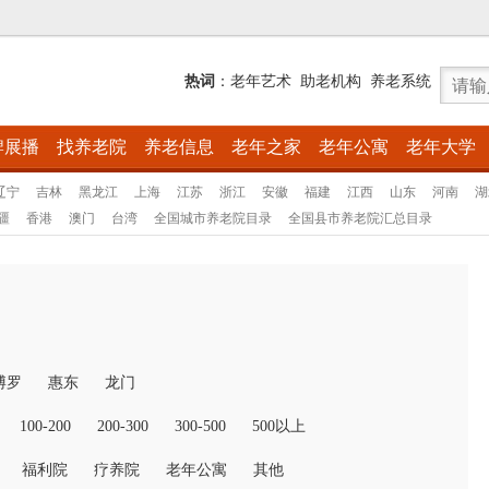
热词
：
老年艺术
助老机构
养老系统
牌展播
找养老院
养老信息
老年之家
老年公寓
老年大学
辽宁
吉林
黑龙江
上海
江苏
浙江
安徽
福建
江西
山东
河南
湖
疆
香港
澳门
台湾
全国城市养老院目录
全国县市养老院汇总目录
博罗
惠东
龙门
100-200
200-300
300-500
500以上
福利院
疗养院
老年公寓
其他