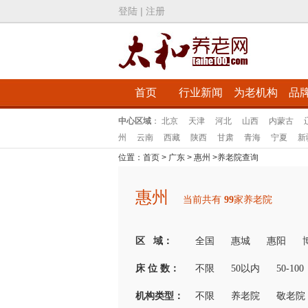
登陆
|
注册
首页
行业新闻
为老机构
品
中心区域
：
北京
天津
河北
山西
内蒙古
州
云南
西藏
陕西
甘肃
青海
宁夏
新
位置：
首页
>
广东
>
惠州
>
养老院查询
惠州
当前共有
99
家养老院
区 域：
全国
惠城
惠阳
床 位 数：
不限
50以内
50-100
机构类型：
不限
养老院
敬老院