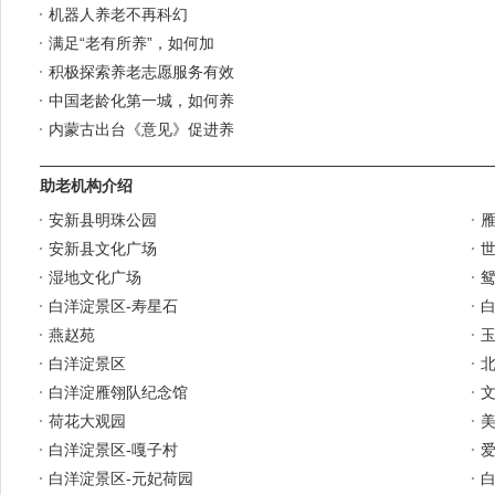
机器人养老不再科幻
满足“老有所养”，如何加
积极探索养老志愿服务有效
中国老龄化第一城，如何养
内蒙古出台《意见》促进养
助老机构介绍
安新县明珠公园
安新县文化广场
世
湿地文化广场
鸳
白洋淀景区-寿星石
燕赵苑
白洋淀景区
白洋淀雁翎队纪念馆
荷花大观园
白洋淀景区-嘎子村
白洋淀景区-元妃荷园
白