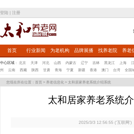
登陆
|
注册
首页
行业新闻
为老机构
品牌展播
找养老院
养老
中心区域
：
北京
天津
河北
山西
内蒙古
辽宁
吉林
黑龙江
上海
州
云南
西藏
陕西
甘肃
青海
宁夏
新疆
香港
澳门
台湾
全国
您现在所在位置：
首页
>
养老信息化
>
太和居家养老系统介绍系统
太和居家养老系统
2025/3/3 12:56:55 ('互联网')