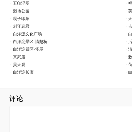
五印浮图
湿地公园
嘎子印象
刘守真君
白洋淀文化广场
白
白洋淀景区-情趣桥
白洋淀景区-怪屋
真武庙
昊天观
白洋淀长廊
评论