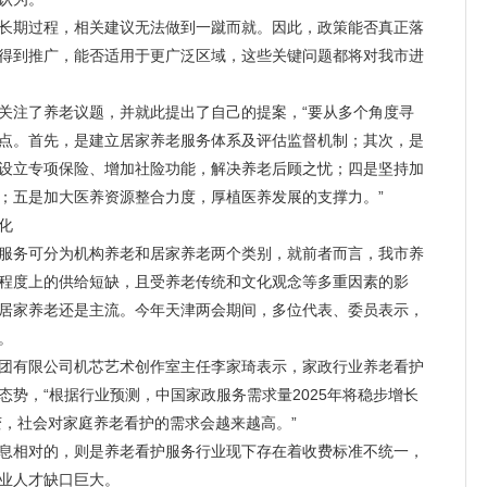
期过程，相关建议无法做到一蹴而就。因此，政策能否真正落
得到推广，能否适用于更广泛区域，这些关键问题都将对我市进
注了养老议题，并就此提出了自己的提案，“要从多个角度寻
点。首先，是建立
居家养老
服务体系及评估监督机制；其次，是
设立专项保险、增加社险功能，解决养老后顾之忧；四是坚持加
；五是加大医养资源整合力度，厚植医养发展的支撑力。”
化
服务可分为机构养老和
居家养老
两个类别，就前者而言，我市养
程度上的供给短缺，且受养老传统和文化观念等多重因素的影
居家养老
还是主流。今年天津两会期间，多位代表、委员表示，
。
有限公司机芯艺术创作室主任李家琦表示，家政行业养老看护
势，“根据行业预测，中国家政服务需求量2025年将稳步增长
变，社会对家庭养老看护的需求会越来越高。”
相对的，则是养老看护服务行业现下存在着收费标准不统一，
业人才缺口巨大。