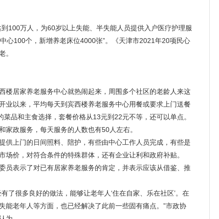
100万人，为60岁以上失能、半失能人员提供入户医疗护理服
心100个，新增养老床位4000张”。《天津市2021年20项民心
老
。
西楼
居家养老
服务中心就热闹起来，周围多个社区的老龄人来这
开业以来，平均每天到宾西楼养老服务中心用餐或要求上门送餐
的菜品和主食选择，套餐价格从13元到22元不等，还可以单点。
和家政服务，每天服务的人数也有50人左右。
提供上门的日间照料、陪护，有些由中心工作人员完成，有些是
市场价，对符合条件的特殊群体，还有企业让利和政府补贴。
委员表示了对已有
居家养老
服务的肯定，并表示应该从借鉴、推
有了很多良好的做法，能够让老年人‘住在自家、乐在社区’。在
失能老年人等方面，也已经解决了此前一些固有痛点。”市政协
认为。