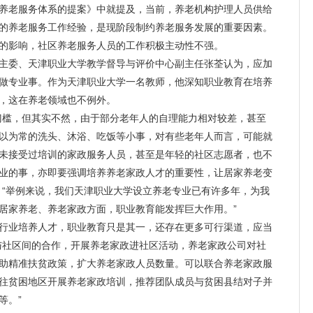
养老
服务体系的提案》中就提及，当前，养老机构护理人员供给
的养老服务工作经验，是现阶段制约养老服务发展的重要因素。
的影响，
社区养老
服务人员的工作积极主动性不强。
委、天津职业大学教学督导与评价中心副主任张荃认为，应加
做专业事。作为天津职业大学一名教师，他深知职业教育在培养
，这在养老领域也不例外。
槛，但其实不然，由于部分老年人的自理能力相对较差，甚至
以为常的洗头、沐浴、吃饭等小事，对有些老年人而言，可能就
未接受过培训的家政服务人员，甚至是年轻的社区志愿者，也不
业的事，亦即要强调培养养老家政人才的重要性，让
居家养老
变
。“举例来说，我们天津职业大学设立养老专业已有许多年，为我
居家养老
、养老家政方面，职业教育能发挥巨大作用。”
业培养人才，职业教育只是其一，还存在更多可行渠道，应当
与社区间的合作，开展养老家政进社区活动，养老家政公司对社
助精准扶贫政策，扩大养老家政人员数量。可以联合养老家政服
往贫困地区开展养老家政培训，推荐团队成员与贫困县结对子并
等。”