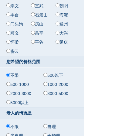
崇文
宣武
朝阳
丰台
石景山
海淀
门头沟
房山
通州
顺义
昌平
大兴
怀柔
平谷
延庆
密云
您希望的价格范围
不限
500以下
500-1000
1000-2000
2000-3000
3000-5000
5000以上
老人的情况是
不限
自理
半自理
全护理