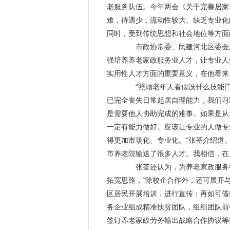
老服务队伍。今年两会《关于完善
居家
难，待遇少，流动性较大、缺乏专业化
同时，受到传统思想和社会地位等方面
市政协常委、民建河北区委会主
强培养养老家政服务业人才，让专业人
实用性人才方面的重要意义，在他看来
“照顾老年人看似没什么技能门
已完全丧失日常起居自理能力，我们习
是需要他人协助完成的难事。如果是从
一定有能力做好。应该让专业的人做专
得更加市场化、专业化。”张荃介绍道
市养老院输送了很多人才。我相信，在
张荃还认为，为养老家政服务行
拓宽思路，“除校企合作外，还可展开
区居民开展培训，进行宣传；再如可借
务企业组成精准扶贫团队，组织团队前
签订养老家政劳务输出战略合作协议等