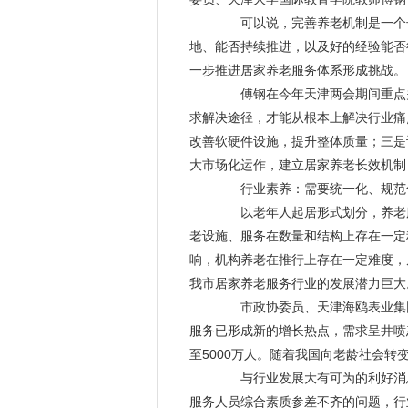
可以说，完善养老机制是一个长
地、能否持续推进，以及好的经验能否
一步推进
居家养老
服务体系形成挑战。
傅钢在今年天津两会期间重点关
求解决途径，才能从根本上解决行业痛
改善软硬件设施，提升整体质量；三是
大市场化运作，建立
居家养老
长效机制
行业素养：需要统一化、规范
以老年人起居形式划分，养老
老设施、服务在数量和结构上存在一定
响，机构养老在推行上存在一定难度，
我市
居家养老
服务行业的发展潜力巨大
市政协委员、天津海鸥表业集团
服务已形成新的增长热点，需求呈井喷态
至5000万人。随着我国向老龄社会转
与行业发展大有可为的利好消息
服务人员综合素质参差不齐的问题，行