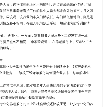
人员，读不懂药瓶上的用药说明，差点造成恶果的情况，“据
前我市从事养老看护工作的从业人员大都来自外地省市，且入职
件。应该说，该行业的准入门槛较低。与门槛低相对的，则是进
训情况各不相同，存在入职前缺乏系统、规范性岗前培训的情
化、透明化。一方面，家政服务人员本身的工资没有统一标
务费用也各不相同。”李家琦说道，“在养老服务上，应该让广大
的服务。”
事
津职业大学举行的老年服务与管理专业招聘会上，7家养老机构
纷被企业抢走——该校开设老年服务与管理专业以来，每年的毕业生
作繁忙等原因，能守在老年人身边照顾的子女明显有些“不够
养老护理人员。如今，随着天津多所高校纷纷开设老年服务与管
青睐”养老护理员这个特殊而重要的岗位。
业化养老服务的企业和社会组织还比较匮乏，缺少专业化的养