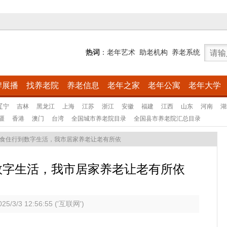
热词
：
老年艺术
助老机构
养老系统
牌展播
找养老院
养老信息
老年之家
老年公寓
老年大学
辽宁
吉林
黑龙江
上海
江苏
浙江
安徽
福建
江西
山东
河南
湖
疆
香港
澳门
台湾
全国城市养老院目录
全国县市养老院汇总目录
食住行到数字生活，我市居家养老让老有所依
数字生活，我市居家养老让老有所依
025/3/3 12:56:55 ('互联网')