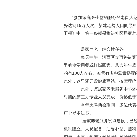
“参加家庭医生签约服务的老龄人达到
务达到15万人次。新建老龄人日间照料中
工程》中，第一条就是推进社区
居家养
居家养老
：综合性任务
每天中午，河西区友谊路街宾
里的食堂用餐或打饭回家。从去年年底
的有100人左右。每天有多种荤素搭配
此外，这里还开设健康驿站、按摩理疗
此外，该
居家养老
服务中心还
对接的第三方专业人员完成，价格低于
今年天津两会期间，多位代表
广中寻求进步。
“
居家养老
服务试点建设，已经
机制建立、人员配备、助餐补贴、照料
委员、天津大学国际教育学院教师傅钢