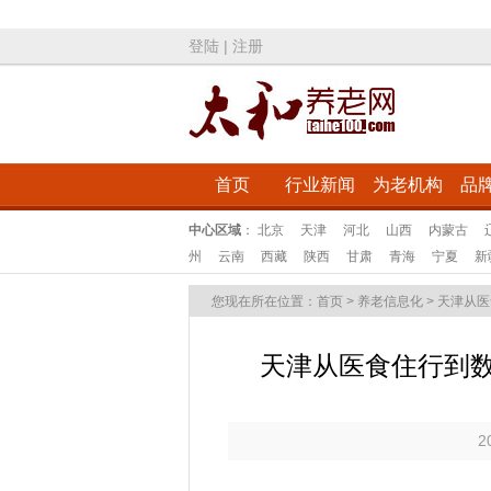
登陆
|
注册
首页
行业新闻
为老机构
品
中心区域
：
北京
天津
河北
山西
内蒙古
州
云南
西藏
陕西
甘肃
青海
宁夏
新
您现在所在位置：
首页
>
养老信息化
>
天津从医
天津从医食住行到
2