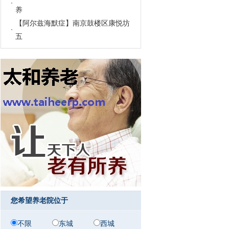
养
【阿尔兹海默症】南京鼓楼区康悦坊
五
您希望养老院位于
不限
东城
西城