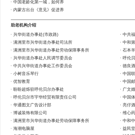
中国老龄化第一城，如何养
内蒙古出台《意见》促进养
助老机构介绍
兴华街道办事处(市政路)
中共
满洲里市兴华街道办事处司法所
中和
满洲里市兴华街道办事处劳动保障事务所
石本
兴华街道办事处人民调节委员会
呼伦
中共兴华街道办事处工作委员会
德良
小树音乐琴行
中国联
优智教育
中国邮
盼盼超烁驻呼伦贝尔办事处
广文
呼伦贝尔市宇华经贸有限责任公司
中国
华通图文广告设计部
亮仔
博诚装饰有限公司
维心药
满洲里市兴华街道办事处劳动保障事务所
中和
海潮电脑屋
益民堂