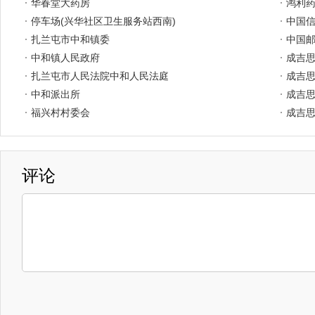
华春堂大药房
鸿利药
停车场(兴华社区卫生服务站西南)
中国信
扎兰屯市中和镇委
中国邮
中和镇人民政府
成吉
扎兰屯市人民法院中和人民法庭
成吉
中和派出所
成吉
福兴村村委会
成吉思
评论