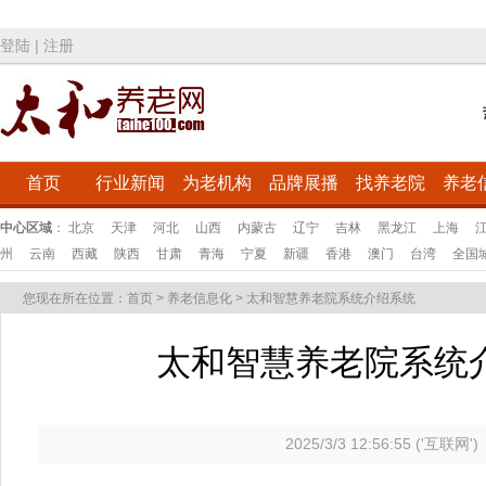
登陆
|
注册
首页
行业新闻
为老机构
品牌展播
找养老院
养老
中心区域
：
北京
天津
河北
山西
内蒙古
辽宁
吉林
黑龙江
上海
州
云南
西藏
陕西
甘肃
青海
宁夏
新疆
香港
澳门
台湾
全国
您现在所在位置：
首页
>
养老信息化
>
太和智慧养老院系统介绍系统
太和智慧养老院系统
2025/3/3 12:56:55 ('互联网')